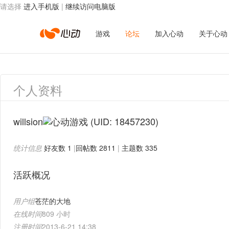
请选择
进入手机版
|
继续访问电脑版
心
游戏
论坛
加入心动
关于心动
动
个人资料
网
willsion
(UID: 18457230)
统计信息
好友数 1
|
回帖数 2811
|
主题数 335
络
活跃概况
用户组
苍茫的大地
在线时间
809 小时
注册时间
2013-6-21 14:38