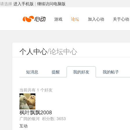
请选择
进入手机版
|
继续访问电脑版
心
游戏
论坛
加入心动
关于心动
动
个人中心
/论坛中心
网
短消息
提醒
我的好友
我的帖子
络
当前共有
1
个好友
枫叶飘飘2008
广阔的银河 积分数: 3653
互动