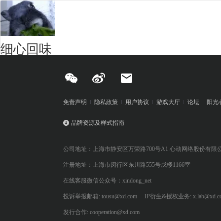
细心回味
免责声明
隐私政策
用户协议
游戏大厅
论坛
阳光
品牌资源及样式指南
公司地址：上海市静安区万荣路700号A1 心动网络股份有限
注册地址：上海市闵行区东川路555号戊楼1166室
在线客服微信公众号：xindong_net
投诉举报邮箱: tousu@xd.com
IP衍生&授权业务: x.lab@xd.c
发行合作: cooperation@xd.com