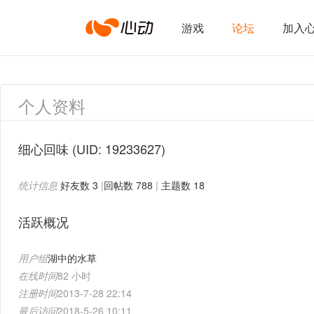
心
游戏
论坛
加入
动
个人资料
网
细心回味
(UID: 19233627)
统计信息
好友数 3
|
回帖数 788
|
主题数 18
络
活跃概况
用户组
湖中的水草
在线时间
82 小时
注册时间
2013-7-28 22:14
最后访问
2018-5-26 10:11