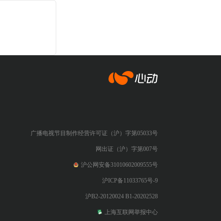
心动网络
广播电视节目制作经营许可证（沪）字第05033号
网出证（沪）字第007号
沪公网安备31010602009555号
沪ICP备11033765号-9
沪B2-20120024 B1-20202528
上海互联网举报中心