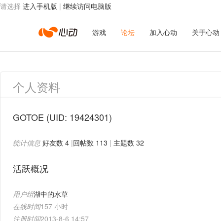
请选择
进入手机版
|
继续访问电脑版
心
游戏
论坛
加入心动
关于心动
动
个人资料
网
GOTOE
(UID: 19424301)
统计信息
好友数 4
|
回帖数 113
|
主题数 32
络
活跃概况
用户组
湖中的水草
在线时间
157 小时
注册时间
2013-8-6 14:57