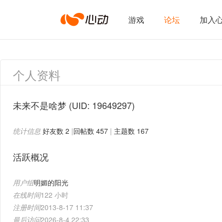
心
游戏
论坛
加入
动
个人资料
网
未来不是啥梦
(UID: 19649297)
统计信息
好友数 2
|
回帖数 457
|
主题数 167
络
活跃概况
用户组
明媚的阳光
在线时间
122 小时
注册时间
2013-8-17 11:37
最后访问
2026-8-4 22:33