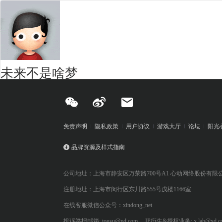
未来不是啥梦
免责声明
隐私政策
用户协议
游戏大厅
论坛
阳光
品牌资源及样式指南
公司地址：上海市静安区万荣路700号A1 心动网络股份有限
注册地址：上海市闵行区东川路555号戊楼1166室
在线客服微信公众号：xindong_net
投诉举报邮箱: tousu@xd.com
IP衍生&授权业务: x.lab@xd.c