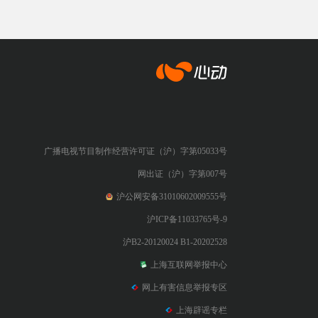
心动网络
广播电视节目制作经营许可证（沪）字第05033号
网出证（沪）字第007号
沪公网安备31010602009555号
沪ICP备11033765号-9
沪B2-20120024 B1-20202528
上海互联网举报中心
网上有害信息举报专区
上海辟谣专栏