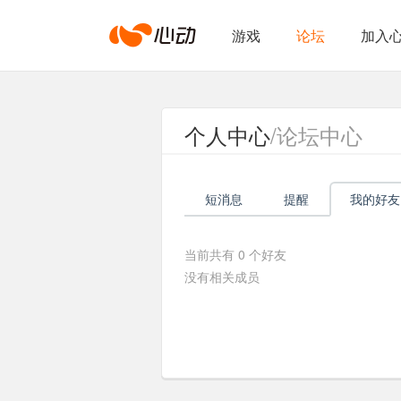
心
游戏
论坛
加入
动
个人中心
/论坛中心
网
短消息
提醒
我的好友
络
当前共有
0
个好友
没有相关成员