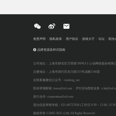
免责声明
隐私政策
用户协议
游戏大厅
论坛
阳光
品牌资源及样式指南
公司地址：上海市静安区万荣路700号A1 心动网络股份有限
注册地址：上海市闵行区东川路555号戊楼1166室
在线客服微信公众号：xindong_net
投诉举报邮箱: tousu@xd.com
IP衍生&授权业务: x.lab@xd.c
发行合作: cooperation@xd.com
违法信息举报专线：021-60727056 (工作日 9:30 ~ 12:00, 13:30 ~
版权所有 ©2003-2025 心动 All Rights Reserved