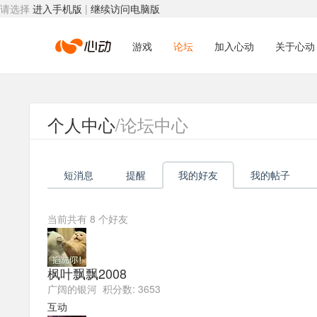
请选择
进入手机版
|
继续访问电脑版
心
游戏
论坛
加入心动
关于心动
动
个人中心
/论坛中心
网
短消息
提醒
我的好友
我的帖子
络
当前共有
8
个好友
枫叶飘飘2008
广阔的银河 积分数: 3653
互动