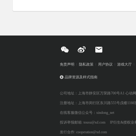
免责声明
隐私政策
用户协议
游戏大厅
品牌资源及样式指南
公司地址：上海市静安区万荣路700号A1 心动
注册地址：上海市闵行区东川路555号戊楼1166
在线客服微信公众号：xindong_net
投诉举报邮箱: tousu@xd.com
IP衍生&授权业务: 
发行合作: cooperation@xd.com