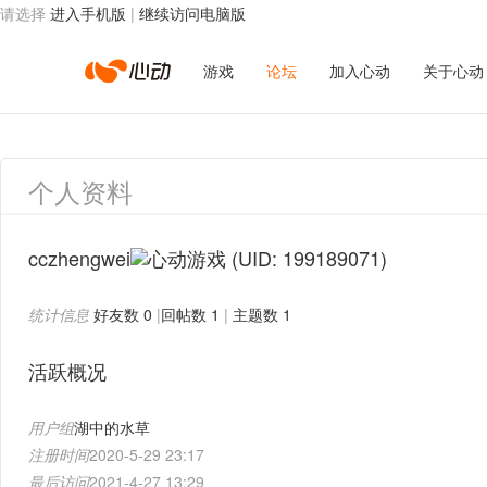
请选择
进入手机版
|
继续访问电脑版
心
游戏
论坛
加入心动
关于心动
动
个人资料
网
cczhengwei
(UID: 199189071)
统计信息
好友数 0
|
回帖数 1
|
主题数 1
络
活跃概况
用户组
湖中的水草
注册时间
2020-5-29 23:17
最后访问
2021-4-27 13:29