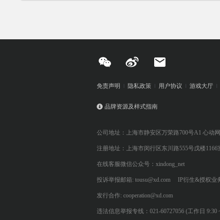
免责声明
隐私政策
用户协议
游戏大厅
品牌资源及样式指南
公司地址：上海市静安区万荣路700号A1 心动
注册地址：上海市闵行区东川路555号戊楼1166
在线客服微信公众号：xindong_net
投诉举报邮箱: tousu@xd.com
IP衍生&授权业务: 
发行合作: cooperation@xd.com
违法信息举报专线：021-60727056 (工作日 9:30 ~ 12:0