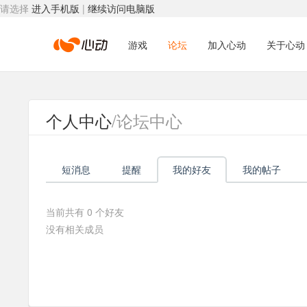
请选择
进入手机版
|
继续访问电脑版
心
游戏
论坛
加入心动
关于心动
动
个人中心
/论坛中心
网
短消息
提醒
我的好友
我的帖子
络
当前共有
0
个好友
没有相关成员