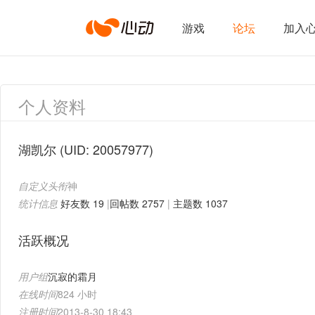
心
游戏
论坛
加入
动
个人资料
网
湖凯尔
(UID: 20057977)
自定义头衔
神
络
统计信息
好友数 19
|
回帖数 2757
|
主题数 1037
活跃概况
用户组
沉寂的霜月
在线时间
824 小时
注册时间
2013-8-30 18:43