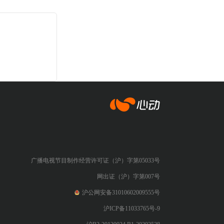
心动网络
广播电视节目制作经营许可证（沪）字第05033号
网出证（沪）字第007号
沪公网安备31010602009555号
沪ICP备11033765号-9