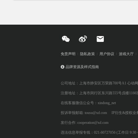
免责声明
隐私政策
用户协议
游戏大厅
品牌资源及样式指南
公司地址：上海市静安区万荣路700号A1 心动
注册地址：上海市闵行区东川路555号戊楼1166
在线客服微信公众号：xindong_net
投诉举报邮箱: tousu@xd.com
IP衍生&授权业务: 
发行合作: cooperation@xd.com
违法信息举报专线：021-60727056 (工作日 9:30 ~ 12:0