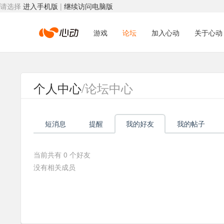
请选择
进入手机版
|
继续访问电脑版
心
游戏
论坛
加入心动
关于心动
动
个人中心
/论坛中心
网
短消息
提醒
我的好友
我的帖子
络
当前共有
0
个好友
没有相关成员