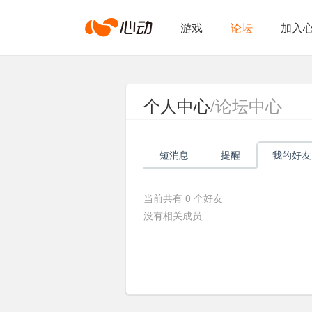
心
游戏
论坛
加入
动
个人中心
/论坛中心
网
短消息
提醒
我的好友
络
当前共有
0
个好友
没有相关成员