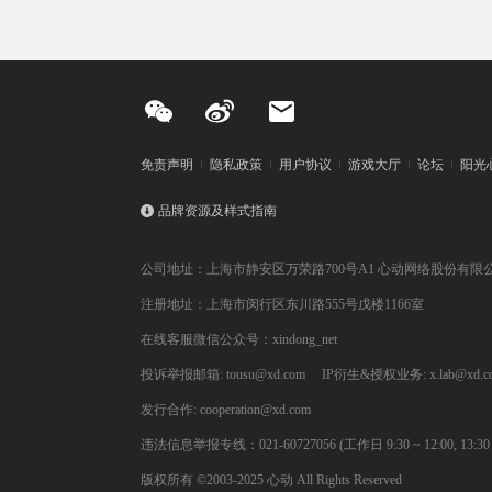
免责声明
隐私政策
用户协议
游戏大厅
论坛
阳光
品牌资源及样式指南
公司地址：上海市静安区万荣路700号A1 心动网络股份有限
注册地址：上海市闵行区东川路555号戊楼1166室
在线客服微信公众号：xindong_net
投诉举报邮箱: tousu@xd.com
IP衍生&授权业务: x.lab@xd.c
发行合作: cooperation@xd.com
违法信息举报专线：021-60727056 (工作日 9:30 ~ 12:00, 13:30 ~
版权所有 ©2003-2025 心动 All Rights Reserved