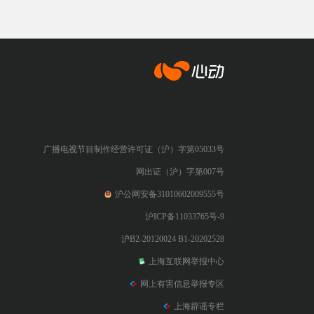
心动网络
广播电视节目制作经营许可证（沪）字第05033号
网出证（沪）字第007号
沪公网安备31010602009555号
沪ICP备11033765号-9
沪B2-20120024 B1-20202528
上海互联网举报中心
网上有害信息举报专区
上海辟谣专栏