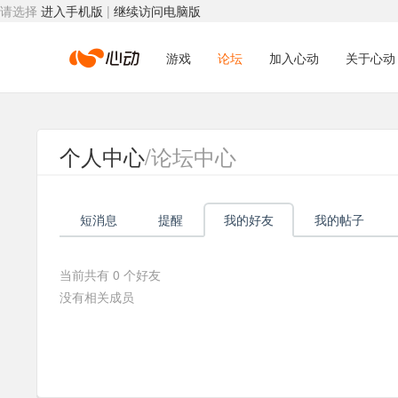
请选择
进入手机版
|
继续访问电脑版
心
游戏
论坛
加入心动
关于心动
动
个人中心
/论坛中心
网
短消息
提醒
我的好友
我的帖子
络
当前共有
0
个好友
没有相关成员