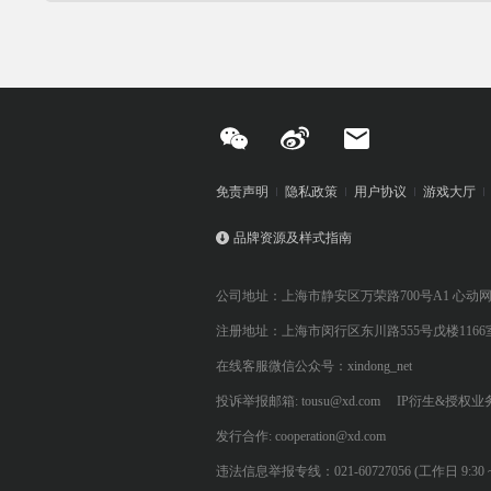
免责声明
隐私政策
用户协议
游戏大厅
品牌资源及样式指南
公司地址：上海市静安区万荣路700号A1 心动
注册地址：上海市闵行区东川路555号戊楼1166
在线客服微信公众号：xindong_net
投诉举报邮箱: tousu@xd.com
IP衍生&授权业务: 
发行合作: cooperation@xd.com
违法信息举报专线：021-60727056 (工作日 9:30 ~ 12:0