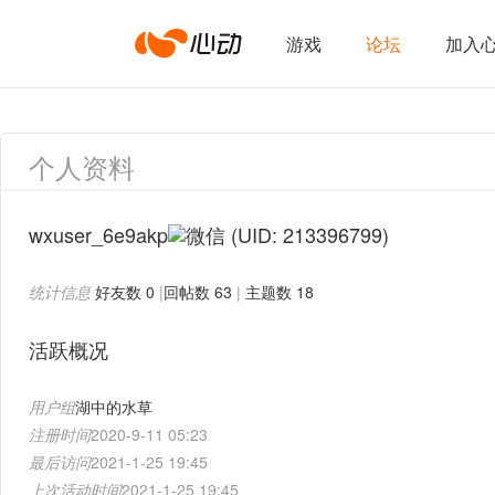
心
游戏
论坛
加入
动
个人资料
网
wxuser_6e9akp
(UID: 213396799)
统计信息
好友数 0
|
回帖数 63
|
主题数 18
络
活跃概况
用户组
湖中的水草
注册时间
2020-9-11 05:23
最后访问
2021-1-25 19:45
上次活动时间
2021-1-25 19:45