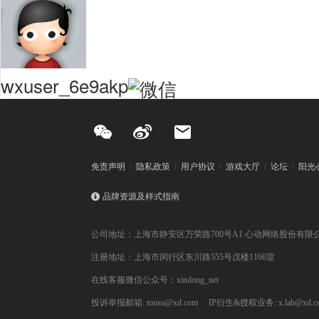
wxuser_6e9akp
免责声明
隐私政策
用户协议
游戏大厅
论坛
阳光
品牌资源及样式指南
公司地址：上海市静安区万荣路700号A1 心动网络股份有限
注册地址：上海市闵行区东川路555号戊楼1166室
在线客服微信公众号：xindong_net
投诉举报邮箱: tousu@xd.com
IP衍生&授权业务: x.lab@xd.c