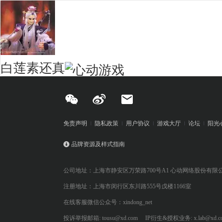
白莲素还真
免责声明
隐私政策
用户协议
游戏大厅
论坛
阳光
品牌资源及样式指南
公司地址：上海市静安区万荣路700号A1 心动网络股份有限
注册地址：上海市闵行区东川路555号戊楼1166室
在线客服微信公众号：xindong_net
投诉举报邮箱: tousu@xd.com
IP衍生&授权业务: x.lab@xd.c