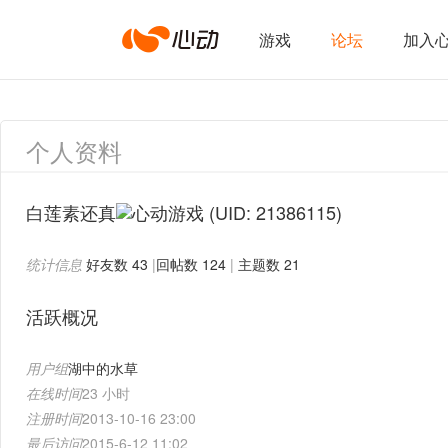
心
游戏
论坛
加入
动
个人资料
网
白莲素还真
(UID: 21386115)
统计信息
好友数 43
|
回帖数 124
|
主题数 21
络
活跃概况
用户组
湖中的水草
在线时间
23 小时
注册时间
2013-10-16 23:00
最后访问
2015-6-12 11:02