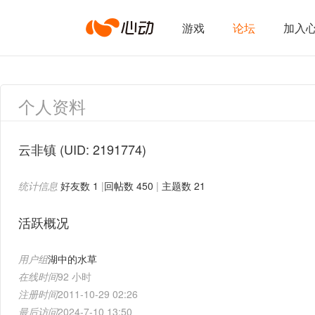
心
游戏
论坛
加入
动
个人资料
网
云非镇
(UID: 2191774)
统计信息
好友数 1
|
回帖数 450
|
主题数 21
络
活跃概况
用户组
湖中的水草
在线时间
92 小时
注册时间
2011-10-29 02:26
最后访问
2024-7-10 13:50