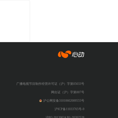
心动网络
广播电视节目制作经营许可证（沪）字第05033号
网出证（沪）字第007号
沪公网安备31010602009555号
沪ICP备11033765号-9
沪B2-20120024 B1-20202528