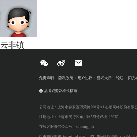
云非镇
免责声明
隐私政策
用户协议
游戏大厅
论坛
阳光
品牌资源及样式指南
公司地址：上海市静安区万荣路700号A1 心动网络股份有限
注册地址：上海市闵行区东川路555号戊楼1166室
在线客服微信公众号：xindong_net
投诉举报邮箱: tousu@xd.com
IP衍生&授权业务: x.lab@xd.c