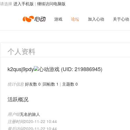
请选择
进入手机版
|
继续访问电脑版
心
游戏
论坛
加入心动
关于心动
动
个人资料
网
k2qusj9pdy
(UID: 219886945)
统计信息
好友数 0
|
回帖数 1
|
主题数 0
络
活跃概况
用户组
无名的旅人
注册时间
2020-11-22 10:44
最后访问
2020-11-22 10:44