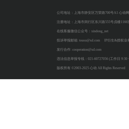
公司地址：上海市静安区万荣路700号A1 心动
注册地址：上海市闵行区东川路555号戊楼1166
在线客服微信公众号：xindong_net
投诉举报邮箱: tousu@xd.com
IP衍生&授权业务: 
发行合作: cooperation@xd.com
违法信息举报专线：021-60727056 (工作日 9:30 ~ 12:0
版权所有 ©2003-2025 心动 All Rights Reserved