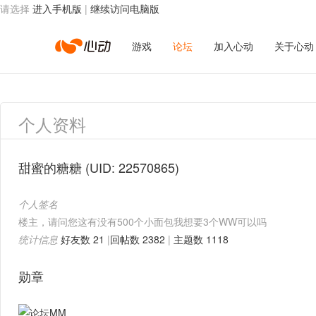
请选择
进入手机版
|
继续访问电脑版
心
游戏
论坛
加入心动
关于心动
动
个人资料
网
甜蜜的糖糖
(UID: 22570865)
个人签名
络
楼主，请问您这有没有500个小面包
我想要3个WW可以吗
统计信息
好友数 21
|
回帖数 2382
|
主题数 1118
勋章