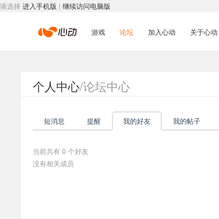
请选择
进入手机版
|
继续访问电脑版
心
游戏
论坛
加入心动
关于心动
动
个人中心
/论坛中心
网
短消息
提醒
我的好友
我的帖子
络
当前共有
0
个好友
没有相关成员