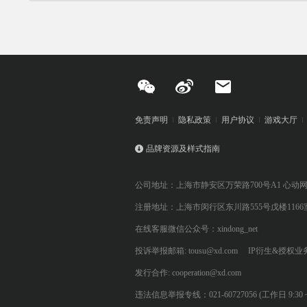
免责声明
隐私政策
用户协议
游戏大厅
品牌资源及样式指南
公司地址：上海市静安区万荣路700号A1 心动
注册地址：上海市闵行区东川路555号戊楼1166
在线客服微信公众号：xindong_net
投诉举报邮箱: tousu@xd.com
IP衍生&授权业务: 
发行合作: cooperation@xd.com
违法信息举报专线：021-60727056 (工作日 9:30 ~ 12:0