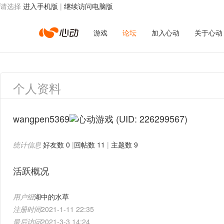
请选择
进入手机版
|
继续访问电脑版
心
游戏
论坛
加入心动
关于心动
动
个人资料
网
wangpen5369
(UID: 226299567)
统计信息
好友数 0
|
回帖数 11
|
主题数 9
络
活跃概况
用户组
湖中的水草
注册时间
2021-1-11 22:35
最后访问
2021-3-3 14:24