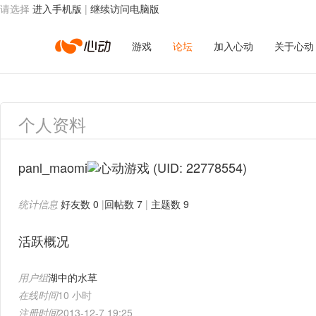
请选择
进入手机版
|
继续访问电脑版
心
游戏
论坛
加入心动
关于心动
动
个人资料
网
panl_maomi
(UID: 22778554)
统计信息
好友数 0
|
回帖数 7
|
主题数 9
络
活跃概况
用户组
湖中的水草
在线时间
10 小时
注册时间
2013-12-7 19:25