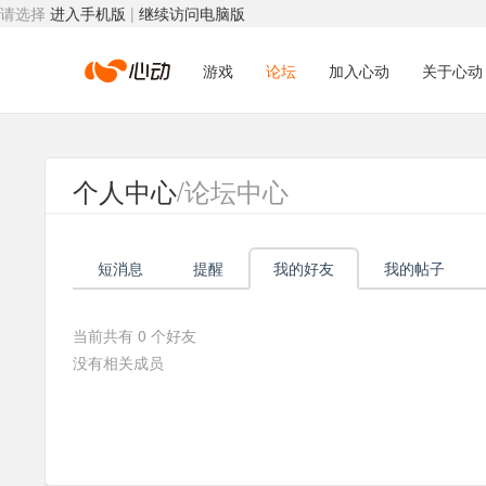
请选择
进入手机版
|
继续访问电脑版
心
游戏
论坛
加入心动
关于心动
动
个人中心
/论坛中心
网
短消息
提醒
我的好友
我的帖子
络
当前共有
0
个好友
没有相关成员