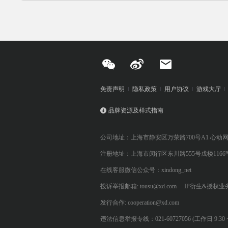
免责声明
隐私政策
用户协议
游戏大厅
品牌资源及样式指南
公司地址：上海市静安区万荣路700号A1 心动
注册地址：上海市闵行区东川路555号戊楼1166
在线客服微信公众号：xindong_net
投诉举报邮箱: tousu@xd.com
IP衍生&授权业务: 
发行合作: cooperation@xd.com
违法信息举报专线：021-60727056 (工作日 9:30 ~ 12:0