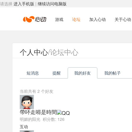
请选择
进入手机版
|
继续访问电脑版
心
游戏
论坛
加入心动
关于心动
动
个人中心
/论坛中心
网
短消息
提醒
我的好友
我的帖子
络
当前共有
2
个好友
帶吥走嘚是時間
明媚的阳光 积分数: 126
互动