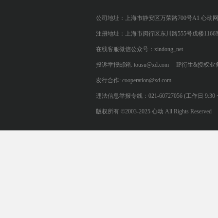
公司地址：上海市静安区万荣路700号A1 心动
注册地址：上海市闵行区东川路555号戊楼1166
在线客服微信公众号：xindong_net
投诉举报邮箱: tousu@xd.com
IP衍生&授权业务: 
发行合作: cooperation@xd.com
违法信息举报专线：021-60727056 (工作日 9:30 ~ 12:0
版权所有 ©2003-2025 心动 All Rights Reserved