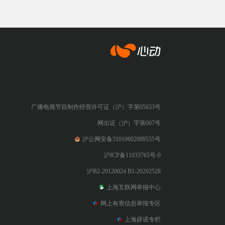
心动网络
广播电视节目制作经营许可证（沪）字第05033号
网出证（沪）字第007号
沪公网安备31010602009555号
沪ICP备11033765号-9
沪B2-20120024 B1-20202528
上海互联网举报中心
网上有害信息举报专区
上海辟谣专栏