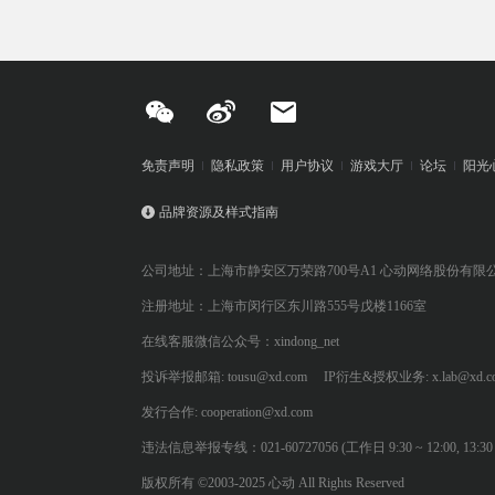
免责声明
隐私政策
用户协议
游戏大厅
论坛
阳光
品牌资源及样式指南
公司地址：上海市静安区万荣路700号A1 心动网络股份有限
注册地址：上海市闵行区东川路555号戊楼1166室
在线客服微信公众号：xindong_net
投诉举报邮箱: tousu@xd.com
IP衍生&授权业务: x.lab@xd.c
发行合作: cooperation@xd.com
违法信息举报专线：021-60727056 (工作日 9:30 ~ 12:00, 13:30 ~
版权所有 ©2003-2025 心动 All Rights Reserved