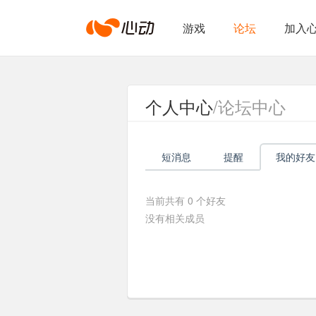
心
游戏
论坛
加入
动
个人中心
/论坛中心
网
短消息
提醒
我的好友
络
当前共有
0
个好友
没有相关成员