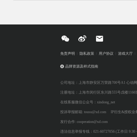
免责声明
隐私政策
用户协议
游戏大厅
品牌资源及样式指南
公司地址：上海市静安区万荣路700号A1 心动
注册地址：上海市闵行区东川路555号戊楼1166
在线客服微信公众号：xindong_net
投诉举报邮箱: tousu@xd.com
IP衍生&授权业务: 
发行合作: cooperation@xd.com
违法信息举报专线：021-60727056 (工作日 9:30 ~ 12:0