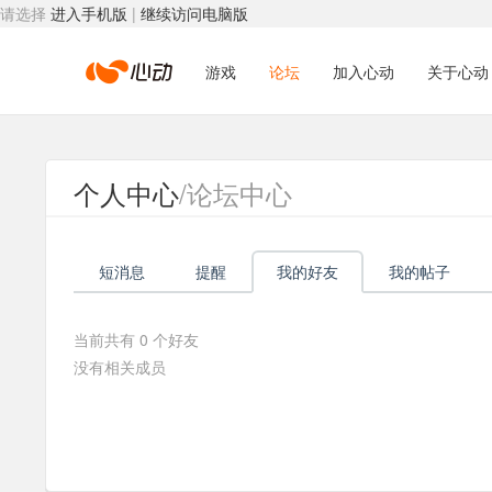
请选择
进入手机版
|
继续访问电脑版
心
游戏
论坛
加入心动
关于心动
动
个人中心
/论坛中心
网
短消息
提醒
我的好友
我的帖子
络
当前共有
0
个好友
没有相关成员