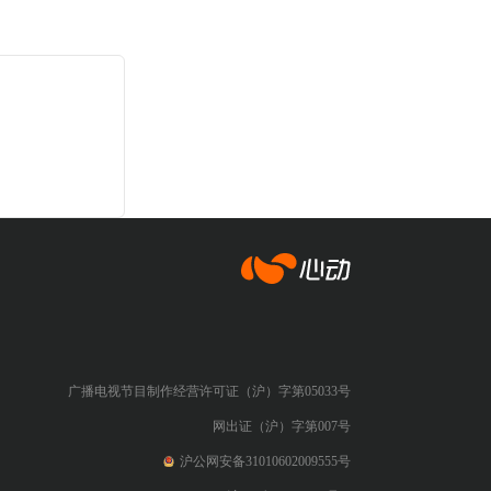
心动网络
广播电视节目制作经营许可证（沪）字第05033号
网出证（沪）字第007号
沪公网安备31010602009555号