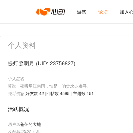
心
游戏
论坛
加入
动
个人资料
网
提灯照明月
(UID: 23756827)
个人签名
络
莫说一夜听尽江南雨，怕是一晌贪欢亦难寻。
统计信息
好友数 42
|
回帖数 4595
|
主题数 151
活跃概况
用户组
苍茫的大地
在线时间
422 小时