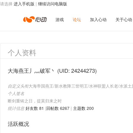
请选择
进入手机版
|
继续访问电脑版
心
游戏
论坛
加入心动
关于心动
动
个人资料
网
大海燕王丿灬破军丶
(UID: 24244273)
自定义头衔
大海帝国燕王/新水教降三世明王/水神联盟人长老/水派土
络
个人签名
断剑重铸之日，提莫归来之时
统计信息
好友数 81
|
回帖数 6267
|
主题数 200
活跃概况