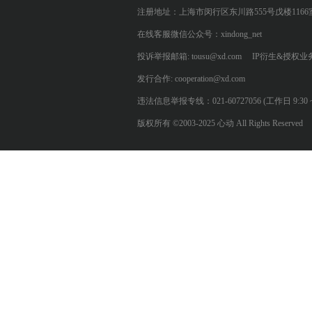
注册地址：上海市闵行区东川路555号戊楼1166
在线客服微信公众号：xindong_net
投诉举报邮箱: tousu@xd.com
IP衍生&授权业务: 
发行合作: cooperation@xd.com
违法信息举报专线：021-60727056 (工作日 9:30 ~ 12:0
版权所有 ©2003-2025 心动 All Rights Reserved