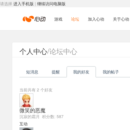
请选择
进入手机版
|
继续访问电脑版
心
游戏
论坛
加入心动
关于心动
动
个人中心
/论坛中心
网
短消息
提醒
我的好友
我的帖子
络
当前共有
2
个好友
微笑的恶魔
沉寂的霜月 积分数: 587
互动