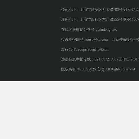
公司地址：上海市静安区万荣路700号A1 心动
注册地址：上海市闵行区东川路555号戊楼1166
在线客服微信公众号：xindong_net
投诉举报邮箱: tousu@xd.com
IP衍生&授权业务: 
发行合作: cooperation@xd.com
违法信息举报专线：021-60727056 (工作日 9:30 ~ 12:0
版权所有 ©2003-2025 心动 All Rights Reserved