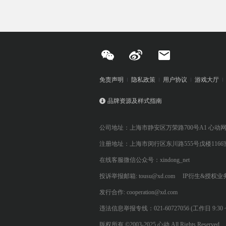
免责声明
隐私政策
用户协议
游戏大厅
品牌资源及样式指南
公司地址：上海市静安区万荣路700号A1 心动
注册地址：上海市闵行区东川路555号戊楼1166
在线客服微信公众号：xindong_net
投诉举报邮箱: tousu@xd.com
IP衍生&授权业务: 
发行合作: cooperation@xd.com
违法信息举报专线：021-60727056 (工作日 9:30 ~ 12:0
版权所有 ©2003-2025 心动 All Rights Reserved