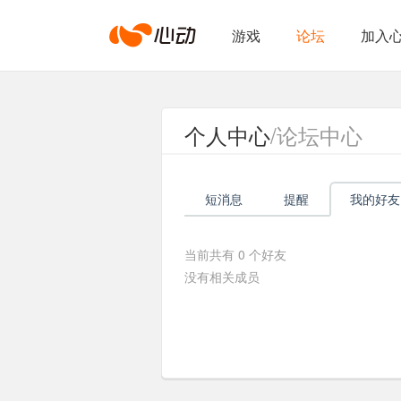
心
游戏
论坛
加入
动
个人中心
/论坛中心
网
短消息
提醒
我的好友
络
当前共有
0
个好友
没有相关成员