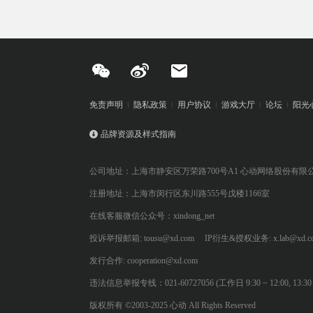
免责声明
隐私政策
用户协议
游戏大厅
论坛
阳光
品牌资源及样式指南
公司地址：上海市静安区万荣路700号A1 心动网络股份有限
注册地址：上海市闵行区东川路555号戊楼1166室
在线客服微信公众号：xindong_net
投诉举报邮箱: tousu@xd.com
IP衍生&授权业务: x.lab@xd.c
发行合作: cooperation@xd.com
违法信息举报专线：021-60727056 (工作日 9:30 ~ 12:00, 13:30 ~
版权所有 ©2003-2025 心动 All Rights Reserved