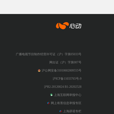
心动网络
广播电视节目制作经营许可证（沪）字第05033号
网出证（沪）字第007号
沪公网安备31010602009555号
沪ICP备11033765号-9
沪B2-20120024 B1-20202528
上海互联网举报中心
网上有害信息举报专区
上海辟谣专栏