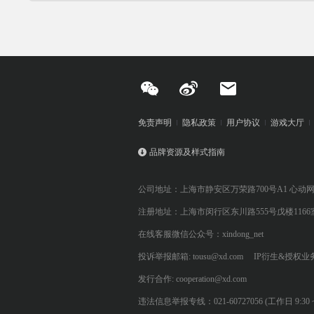
免责声明
隐私政策
用户协议
游戏大厅
品牌资源及样式指南
公司地址：上海市静安区万荣路700号A1 心动
注册地址：上海市闵行区东川路555号戊楼1166
在线客服微信公众号：xindong_net
投诉举报邮箱: tousu@xd.com
IP衍生&授权业务: 
发行合作: cooperation@xd.com
违法信息举报专线：021-60727056 (工作日 9:30 ~ 12:0