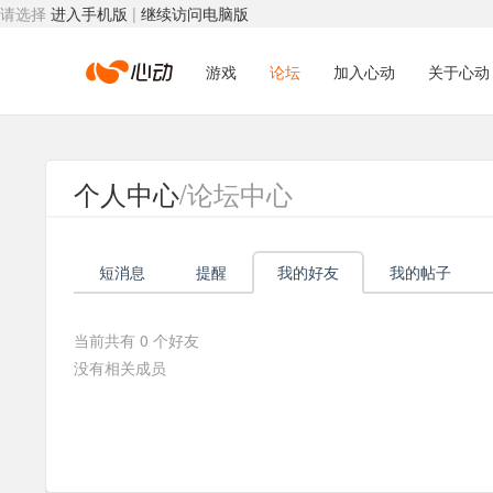
请选择
进入手机版
|
继续访问电脑版
心
游戏
论坛
加入心动
关于心动
动
个人中心
/论坛中心
网
短消息
提醒
我的好友
我的帖子
络
当前共有
0
个好友
没有相关成员