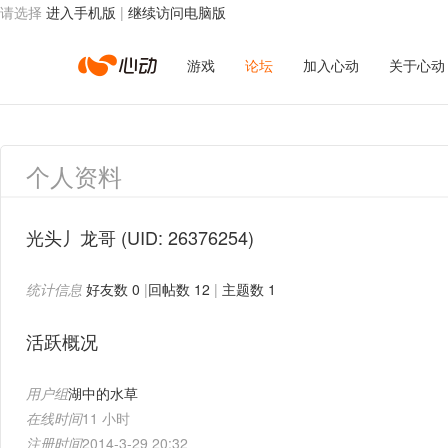
请选择
进入手机版
|
继续访问电脑版
心
游戏
论坛
加入心动
关于心动
动
个人资料
网
光头丿龙哥
(UID: 26376254)
统计信息
好友数 0
|
回帖数 12
|
主题数 1
络
活跃概况
用户组
湖中的水草
在线时间
11 小时
注册时间
2014-3-29 20:32