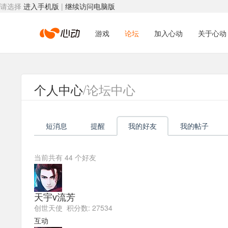
请选择
进入手机版
|
继续访问电脑版
心
游戏
论坛
加入心动
关于心动
动
个人中心
/论坛中心
网
短消息
提醒
我的好友
我的帖子
络
当前共有
44
个好友
天宇v流芳
创世天使 积分数: 27534
互动