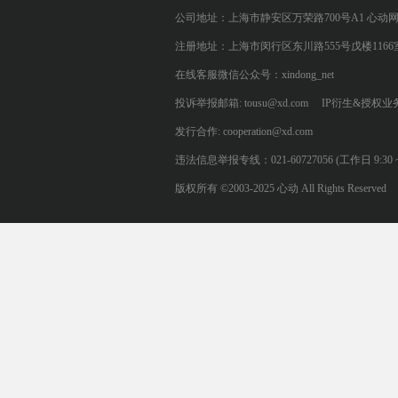
公司地址：上海市静安区万荣路700号A1 心动
注册地址：上海市闵行区东川路555号戊楼1166
在线客服微信公众号：xindong_net
投诉举报邮箱: tousu@xd.com
IP衍生&授权业务: 
发行合作: cooperation@xd.com
违法信息举报专线：021-60727056 (工作日 9:30 ~ 12:0
版权所有 ©2003-2025 心动 All Rights Reserved