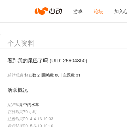
心
游戏
论坛
加入
动
个人资料
网
看到我的尾巴了吗
(UID: 26904850)
统计信息
好友数 2
|
回帖数 80
|
主题数 31
络
活跃概况
用户组
湖中的水草
在线时间
70 小时
注册时间
2014-4-16 10:03
最后访问
2015-6-10 10:10