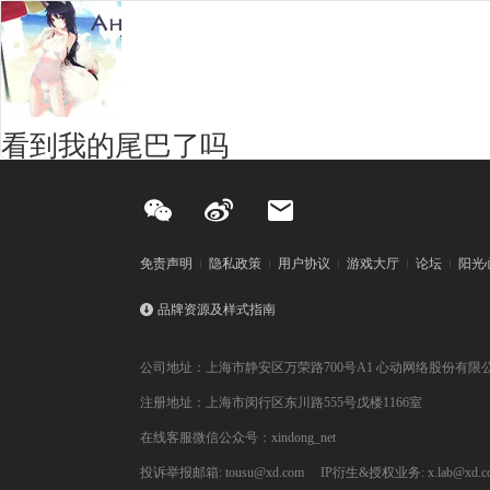
看到我的尾巴了吗
免责声明
隐私政策
用户协议
游戏大厅
论坛
阳光
品牌资源及样式指南
公司地址：上海市静安区万荣路700号A1 心动网络股份有限
注册地址：上海市闵行区东川路555号戊楼1166室
在线客服微信公众号：xindong_net
投诉举报邮箱: tousu@xd.com
IP衍生&授权业务: x.lab@xd.c