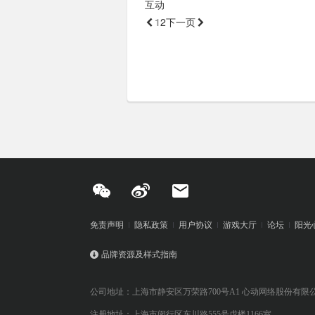
互动
1
2

下一页
免责声明
隐私政策
用户协议
游戏大厅
论坛
阳光
品牌资源及样式指南
公司地址：上海市静安区万荣路700号A1 心动网络股份有限
注册地址：上海市闵行区东川路555号戊楼1166室