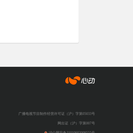
心动网络
广播电视节目制作经营许可证（沪）字第05033号
网出证（沪）字第007号
沪公网安备31010602009555号