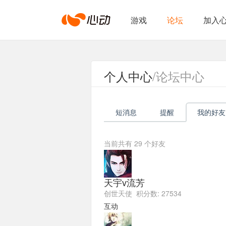
心
游戏
论坛
加入
动
个人中心
/论坛中心
网
短消息
提醒
我的好友
络
当前共有
29
个好友
天宇v流芳
创世天使 积分数: 27534
互动