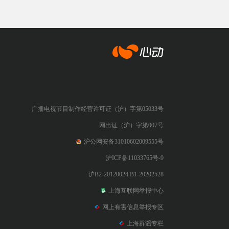
心动网络
广播电视节目制作经营许可证（沪）字第05033号
网出证（沪）字第007号
沪公网安备31010602009555号
沪ICP备11033765号-9
沪B2-20120024 B1-20202528
上海互联网举报中心
网上有害信息举报专区
上海辟谣专栏