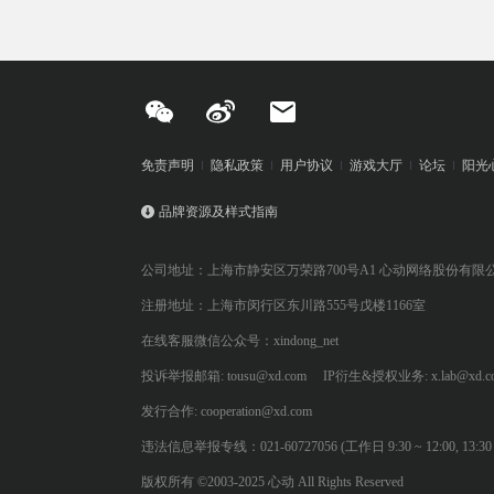
免责声明
隐私政策
用户协议
游戏大厅
论坛
阳光
品牌资源及样式指南
公司地址：上海市静安区万荣路700号A1 心动网络股份有限
注册地址：上海市闵行区东川路555号戊楼1166室
在线客服微信公众号：xindong_net
投诉举报邮箱: tousu@xd.com
IP衍生&授权业务: x.lab@xd.c
发行合作: cooperation@xd.com
违法信息举报专线：021-60727056 (工作日 9:30 ~ 12:00, 13:30 ~
版权所有 ©2003-2025 心动 All Rights Reserved