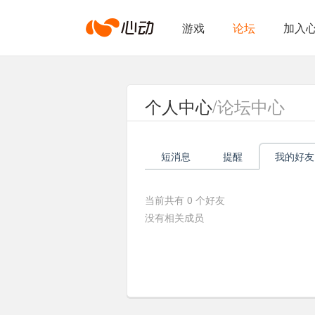
心
游戏
论坛
加入
动
个人中心
/论坛中心
网
短消息
提醒
我的好友
络
当前共有
0
个好友
没有相关成员