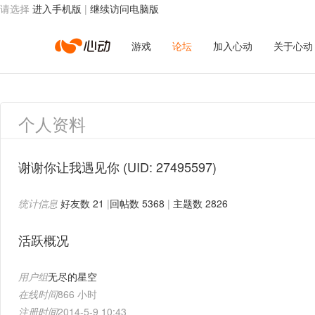
请选择
进入手机版
|
继续访问电脑版
心
游戏
论坛
加入心动
关于心动
动
个人资料
网
谢谢你让我遇见你
(UID: 27495597)
统计信息
好友数 21
|
回帖数 5368
|
主题数 2826
络
活跃概况
用户组
无尽的星空
在线时间
866 小时
注册时间
2014-5-9 10:43