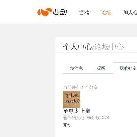
心
游戏
论坛
加入
动
个人中心
/论坛中心
网
短消息
提醒
我的好友
络
当前共有
1
个好友
至尊太上皇
苍茫的大地 积分数: 374
互动