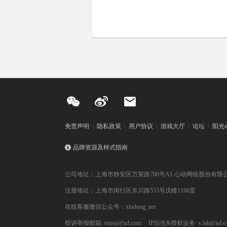
免责声明
隐私政策
用户协议
游戏大厅
论坛
阳光
品牌资源及样式指南
公司地址：上海市静安区万荣路700号A1 心动网络股份有限
注册地址：上海市闵行区东川路555号戊楼1166室
在线客服微信公众号：xindong_net
投诉举报邮箱: tousu@xd.com
IP衍生&授权业务: x.lab@xd.c