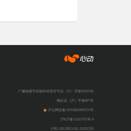
心动网络
广播电视节目制作经营许可证（沪）字第05033号
网出证（沪）字第007号
沪公网安备31010602009555号
沪ICP备11033765号-9
沪B2-20120024 B1-20202528