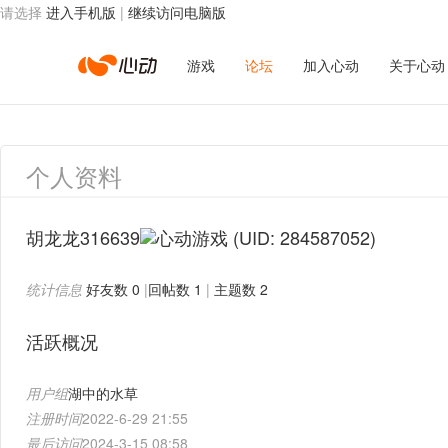
请选择
进入手机版
|
继续访问电脑版
心
游戏
论坛
加入心动
关于心动
动
个人资料
网
胡龙龙316639
(UID: 284587052)
统计信息
好友数 0
|
回帖数 1
|
主题数 2
络
活跃概况
用户组
湖中的水草
注册时间
2022-6-29 21:55
最后访问
2024-3-15 08:58