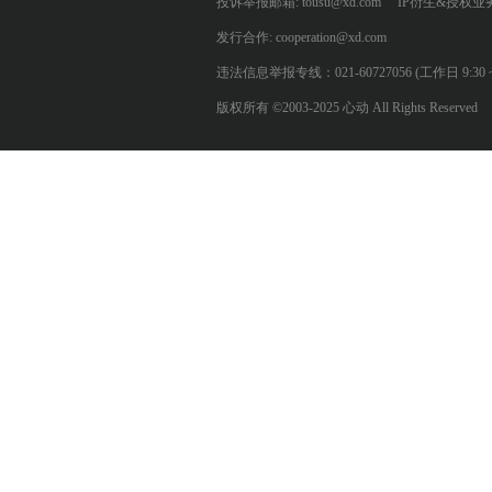
投诉举报邮箱: tousu@xd.com
IP衍生&授权业务: 
发行合作: cooperation@xd.com
违法信息举报专线：021-60727056 (工作日 9:30 ~ 12:0
版权所有 ©2003-2025 心动 All Rights Reserved