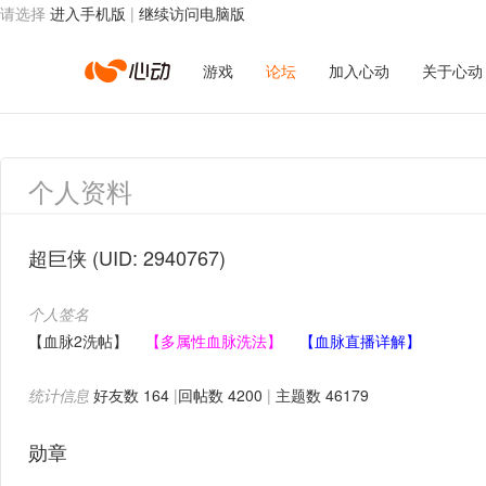
请选择
进入手机版
|
继续访问电脑版
心
游戏
论坛
加入心动
关于心动
动
个人资料
网
超巨侠
(UID: 2940767)
个人签名
络
【血脉2洗帖】
【多属性血脉洗法】
【血脉直播详解】
统计信息
好友数 164
|
回帖数 4200
|
主题数 46179
勋章