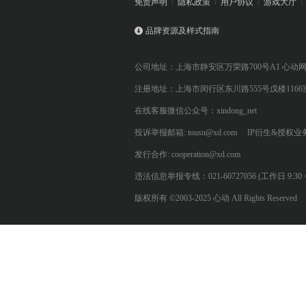
免责声明
隐私政策
用户协议
游戏大厅
品牌资源及样式指南
公司地址：上海市静安区万荣路700号A1 心动
注册地址：上海市闵行区东川路555号戊楼1166
在线客服微信公众号：xindong_net
投诉举报邮箱: tousu@xd.com
IP衍生&授权业务: 
发行合作: cooperation@xd.com
违法信息举报专线：021-60727056 (工作日 9:30 ~ 12:0
版权所有 ©2003-2025 心动 All Rights Reserved