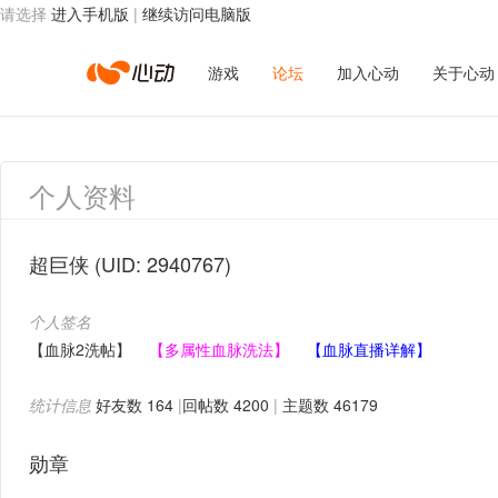
请选择
进入手机版
|
继续访问电脑版
心
游戏
论坛
加入心动
关于心动
动
个人资料
网
超巨侠
(UID: 2940767)
个人签名
络
【血脉2洗帖】
【多属性血脉洗法】
【血脉直播详解】
统计信息
好友数 164
|
回帖数 4200
|
主题数 46179
勋章