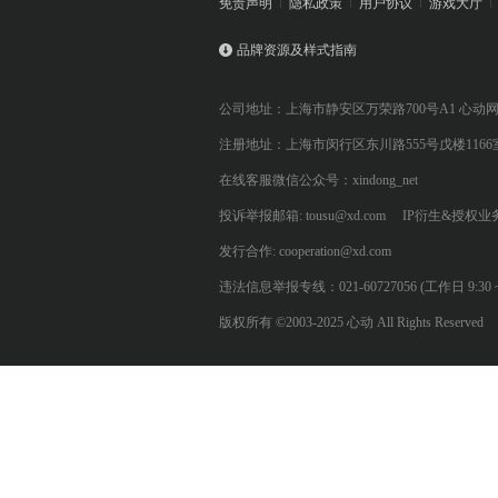
免责声明
隐私政策
用户协议
游戏大厅
品牌资源及样式指南
公司地址：上海市静安区万荣路700号A1 心动
注册地址：上海市闵行区东川路555号戊楼1166
在线客服微信公众号：xindong_net
投诉举报邮箱: tousu@xd.com
IP衍生&授权业务: 
发行合作: cooperation@xd.com
违法信息举报专线：021-60727056 (工作日 9:30 ~ 12:0
版权所有 ©2003-2025 心动 All Rights Reserved