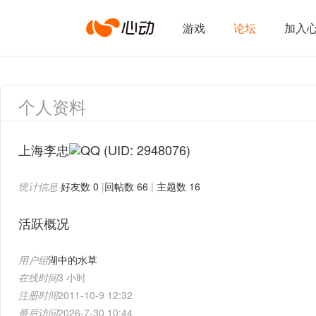
心
游戏
论坛
加入
动
个人资料
网
上海李忠
(UID: 2948076)
统计信息
好友数 0
|
回帖数 66
|
主题数 16
络
活跃概况
用户组
湖中的水草
在线时间
3 小时
注册时间
2011-10-9 12:32
最后访问
2026-7-30 10:44