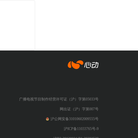
心动网络
广播电视节目制作经营许可证（沪）字第05033号
网出证（沪）字第007号
沪公网安备31010602009555号
沪ICP备11033765号-9