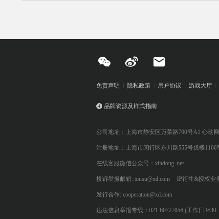
免责声明
隐私政策
用户协议
游戏大厅
品牌资源及样式指南
公司地址：上海市静安区万荣路700号A1 心动
注册地址：上海市闵行区东川路555号戊楼1166
在线客服微信公众号：xindong_net
投诉举报邮箱: tousu@xd.com
IP衍生&授权业务: 
发行合作: cooperation@xd.com
违法信息举报专线：021-60727056 (工作日 9:30 ~ 12:0