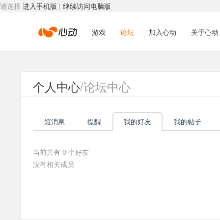
请选择
进入手机版
|
继续访问电脑版
心
游戏
论坛
加入心动
关于心动
动
个人中心
/论坛中心
网
短消息
提醒
我的好友
我的帖子
络
当前共有
0
个好友
没有相关成员