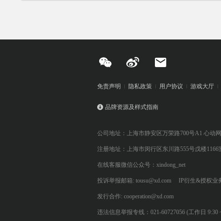
免责声明
隐私政策
用户协议
游戏大厅
品牌资源及样式指南
公司地址：上海市静安区万荣路700号A1 心动
注册地址：上海市闵行区东川路555号戊楼1166
在线客服微信公众号：xindong_net
投诉举报邮箱: tousu@xd.com
IP衍生&授权业务: 
发行合作: cooperation@xd.com
违法信息举报专线：021-60727056 (工作日 9:30 ~ 12:0