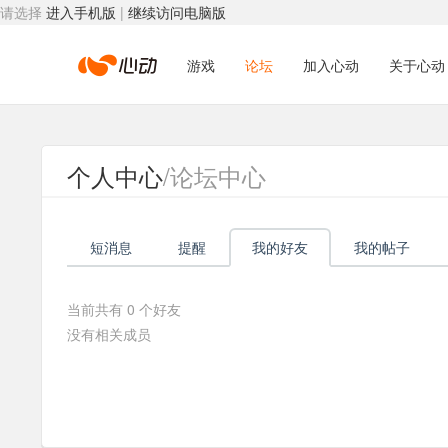
请选择
进入手机版
|
继续访问电脑版
心
游戏
论坛
加入心动
关于心动
动
个人中心
/论坛中心
网
短消息
提醒
我的好友
我的帖子
络
当前共有
0
个好友
没有相关成员