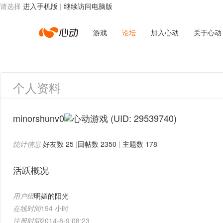
请选择
进入手机版
|
继续访问电脑版
心
游戏
论坛
加入心动
关于心动
动
个人资料
网
minorshunv0
(UID: 29539740)
统计信息
好友数 25
|
回帖数 2350
|
主题数 178
络
活跃概况
用户组
明媚的阳光
在线时间
194 小时
注册时间
2014-8-9 08:23