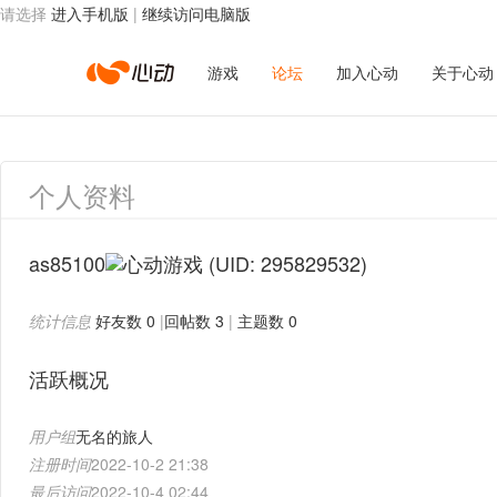
请选择
进入手机版
|
继续访问电脑版
心
游戏
论坛
加入心动
关于心动
动
个人资料
网
as85100
(UID: 295829532)
统计信息
好友数 0
|
回帖数 3
|
主题数 0
络
活跃概况
用户组
无名的旅人
注册时间
2022-10-2 21:38
最后访问
2022-10-4 02:44