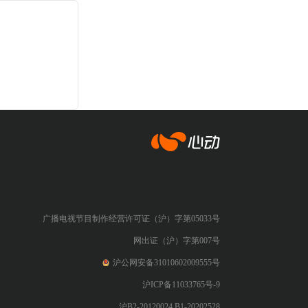
心动网络
广播电视节目制作经营许可证（沪）字第05033号
网出证（沪）字第007号
沪公网安备31010602009555号
沪ICP备11033765号-9
沪B2-20120024 B1-20202528