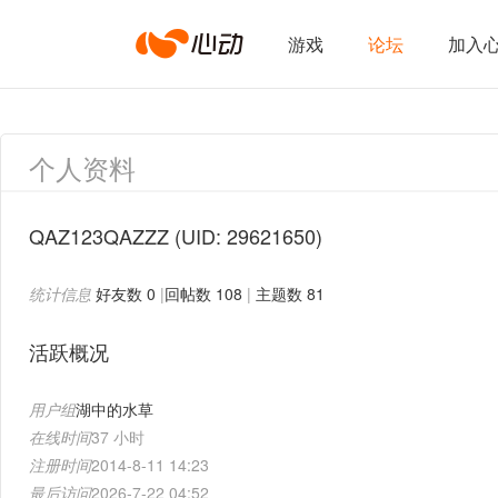
心
游戏
论坛
加入
动
个人资料
网
QAZ123QAZZZ
(UID: 29621650)
统计信息
好友数 0
|
回帖数 108
|
主题数 81
络
活跃概况
用户组
湖中的水草
在线时间
37 小时
注册时间
2014-8-11 14:23
最后访问
2026-7-22 04:52