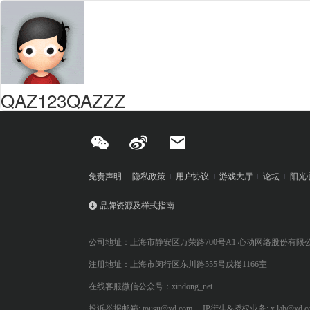
QAZ123QAZZZ
免责声明
隐私政策
用户协议
游戏大厅
论坛
阳光
品牌资源及样式指南
公司地址：上海市静安区万荣路700号A1 心动网络股份有限
注册地址：上海市闵行区东川路555号戊楼1166室
在线客服微信公众号：xindong_net
投诉举报邮箱: tousu@xd.com
IP衍生&授权业务: x.lab@xd.c