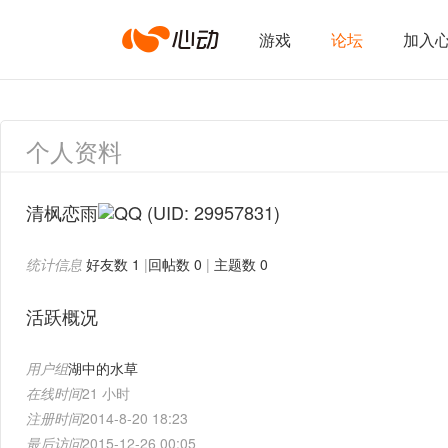
心
游戏
论坛
加入
动
个人资料
网
清枫恋雨
(UID: 29957831)
统计信息
好友数 1
|
回帖数 0
|
主题数 0
络
活跃概况
用户组
湖中的水草
在线时间
21 小时
注册时间
2014-8-20 18:23
最后访问
2015-12-26 00:05