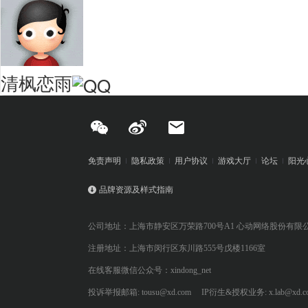
清枫恋雨
免责声明
隐私政策
用户协议
游戏大厅
论坛
阳光
品牌资源及样式指南
公司地址：上海市静安区万荣路700号A1 心动网络股份有限
注册地址：上海市闵行区东川路555号戊楼1166室
在线客服微信公众号：xindong_net
投诉举报邮箱: tousu@xd.com
IP衍生&授权业务: x.lab@xd.c