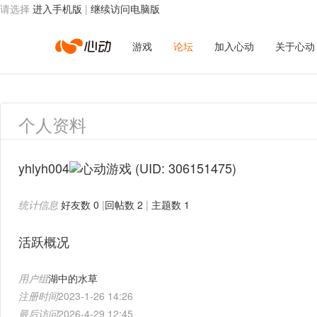
请选择
进入手机版
|
继续访问电脑版
心
游戏
论坛
加入心动
关于心动
动
个人资料
网
yhlyh004
(UID: 306151475)
统计信息
好友数 0
|
回帖数 2
|
主题数 1
络
活跃概况
用户组
湖中的水草
注册时间
2023-1-26 14:26
最后访问
2026-4-29 12:45