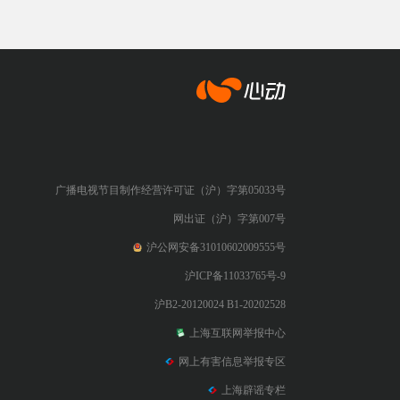
心动网络
广播电视节目制作经营许可证（沪）字第05033号
网出证（沪）字第007号
沪公网安备31010602009555号
沪ICP备11033765号-9
沪B2-20120024 B1-20202528
上海互联网举报中心
网上有害信息举报专区
上海辟谣专栏