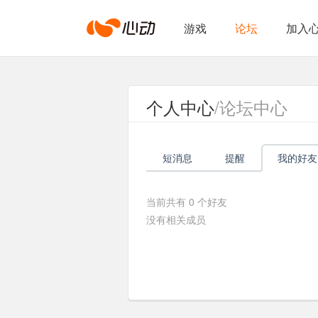
心
游戏
论坛
加入
动
个人中心
/论坛中心
网
短消息
提醒
我的好友
络
当前共有
0
个好友
没有相关成员